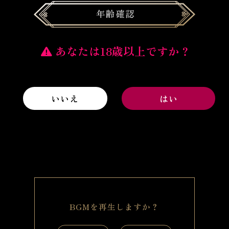
年齢確認
あなたは18歳以上ですか？
ミニストーリーのトップへ戻る
もう一度読む
いいえ
はい
第 1 話
第 2 話
第3話 (オトナ版)
NEW
BGMを再生しますか？