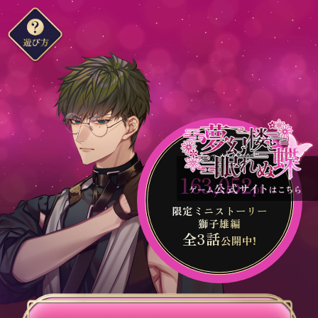
現在の親密度
163,052
pt
限定ミニストーリー
獅子雄編
全3話
公開中!