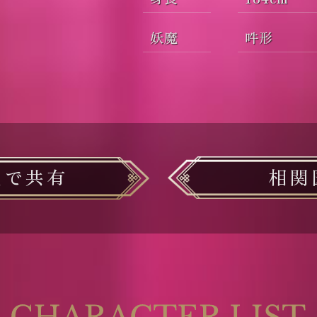
妖魔
吽形
で共有
相関