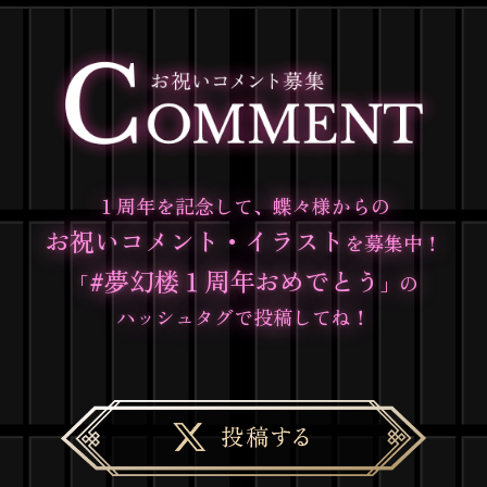
11日19日
11日25日
(水) ～
(火) 23:59
詳細は公式Xをcheck！
https://x.com/roman_mugenro
１周年を記念して、蝶々様からの
お祝いコメント・イラスト
を募集中！
#夢幻楼１周年おめでとう
「
」の
ハッシュタグで投稿してね！