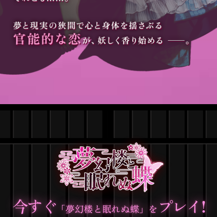
今すぐ
プレイ!
「夢幻楼と眠れぬ蝶」を