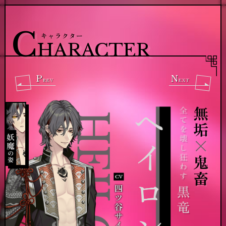
T
N
OP
EWS
トップ
お知らせ
S
C
TORY
HARACTER
C
キャラクター
ストーリー / 世界観
キャラクター
HARACTER
M
S
OVIE
YSTEM
動画
システム
S
M
OUND
INI STORY
P
N
BGM試聴
ミニストーリー
REV
EXT
V
C
OICE
HART
皆様の声
相性診断
A
NNIV.
1周年記念
お知らせを受け取る
プロフィール等に表示する
提供: