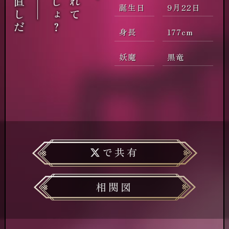
誕生日
9月22日
身長
177cm
妖魔
黒竜
で共有
相関図