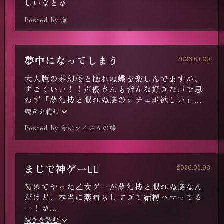
しいなと☺️
Posted by 海
夢中になってしまう
2026.01.20
大人版の夢幻楼と眠れぬ蝶を楽しんでますが、
すごくいい！！声優さんも皆んな好きな声で思
わず「夢幻楼と眠れぬ蝶のシチュボ欲しい」と
思ってしまうくらいです。
続きを読む
Posted by 今はライさんの蝶
まじで神ゲー🙂‍↕️
2026.01.06
初めてやった乙女ゲーが夢幻楼と眠れぬ蝶なん
だけど、本当に素晴らしすぎて結構ハマってる
ー！☺️
どのキャラでも、1話読んだら好きになっちゃう
続きを読む