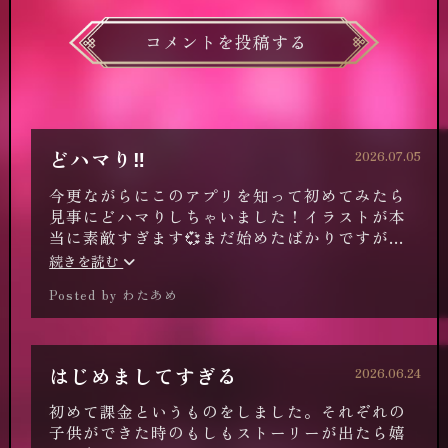
コメントを投稿する
どハマり‼️
2026.07.05
今更ながらにこのアプリを知って初めてみたら
見事にどハマりしちゃいました！イラストが本
当に素敵すぎます💞まだ始めたばかりですが楽
しみたいです✨️
続きを読む
Posted by わたあめ
はじめましてすぎる
2026.06.24
初めて課金というものをしました。それぞれの
子供ができた時のもしもストーリーが出たら嬉