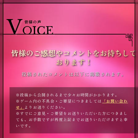
T
N
OP
EWS
トップ
お知らせ
S
C
TORY
HARACTER
V
皆様の声
ストーリー / 世界観
キャラクター
OICE
M
S
OVIE
YSTEM
動画
システム
S
M
OUND
INI STORY
BGM試聴
ミニストーリー
皆様のご感想やコメントをお待ちして
皆様のご感想やコメントをお待ちして
V
C
OICE
HART
おります！
おります！
皆様の声
相性診断
A
NNIV.
投稿されたコメントは以下に掲載されます。
1周年記念
※投稿から公開されるまで少々お時間がかかります。
※ゲーム内の不具合・ご要望につきましては
「お問い合わ
お知らせを受け取る
せ」
よりお送りください。
プロフィール等に表示する
※すでにご意見・ご要望をお送りいただいた方につきまし
提供:
ても、お手数ですが再度上記までお送りいただけますと幸
いです。