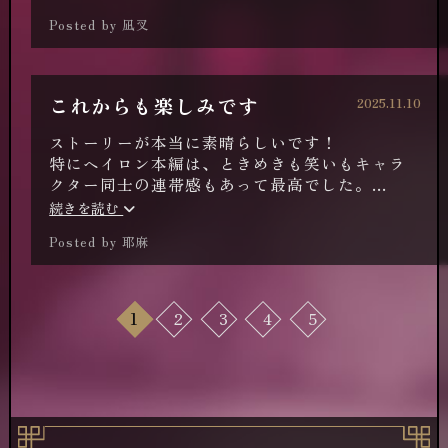
くらいみんな魅力的で、方向性は違えど必ず優
Posted by 凪叉
しくて甘い！
まじで大好きー！早くみんなを読了したい！😆
パイロン楽しみ！cv誰になるかなー🤩
これからも楽しみです
2025.11.10
ストーリーが本当に素晴らしいです！
特にヘイロン本編は、ときめきも笑いもキャラ
クター同士の連帯感もあって最高でした。
ヒロイン像が現代の自立した女性で、やりたい
続きを読む
ことに向かって頑張っているところも共感でき
Posted by 耶麻
ます。
このゲームがきっかけでぬい活をはじめまし
た。初めてアクスタを買ってみたり、こちらで
1
2
3
4
5
知った声優さんを応援したり、Xのフォロワー
さんとお話したり、夢幻楼のおかげで楽しく過
ごしています。
夢幻楼は日々の癒しです。
これからも応援しています。