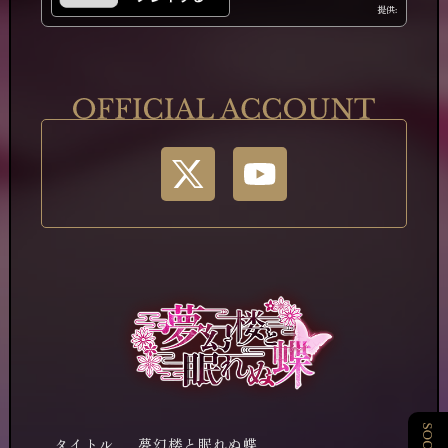
提供:
タイトル
夢幻楼と眠れぬ蝶