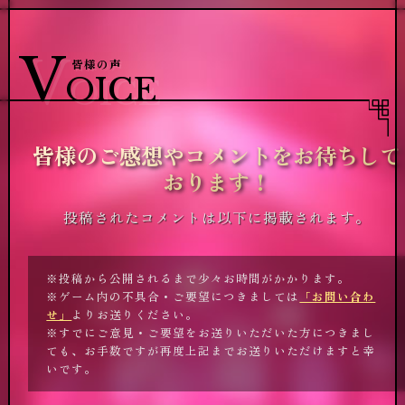
T
N
OP
EWS
トップ
お知らせ
S
C
TORY
HARACTER
V
皆様の声
ストーリー / 世界観
キャラクター
OICE
M
S
OVIE
YSTEM
動画
システム
S
M
OUND
INI STORY
BGM試聴
ミニストーリー
皆様のご感想やコメントをお待ちして
皆様のご感想やコメントをお待ちして
V
C
OICE
HART
おります！
おります！
皆様の声
相性診断
A
NNIV.
投稿されたコメントは以下に掲載されます。
1周年記念
※投稿から公開されるまで少々お時間がかかります。
※ゲーム内の不具合・ご要望につきましては
「お問い合わ
お知らせを受け取る
せ」
よりお送りください。
プロフィール等に表示する
※すでにご意見・ご要望をお送りいただいた方につきまし
提供:
ても、お手数ですが再度上記までお送りいただけますと幸
いです。