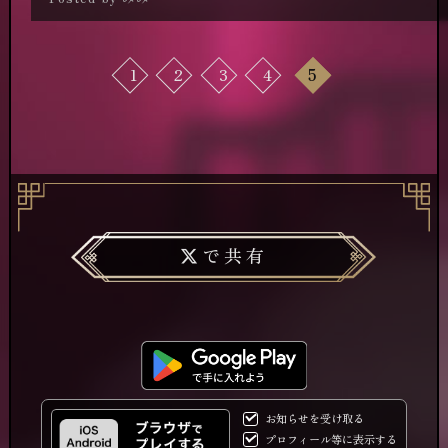
イロンさん推しです！二人とも何とも言えない
危険な魅力に心奪われました～！もちろんほか
の妖魔達もものすごく魅力的で美しい方々でし
た！
1
2
3
4
5
これからもっともっとハマっていきます・・・
♡
で共有
お知らせを受け取る
プロフィール等に表示する