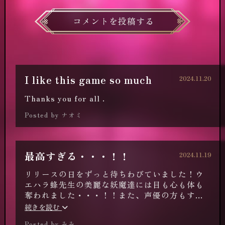
コメントを投稿する
I like this game so much
2024.11.20
Thanks you for all .
Posted by ナオミ
最高すぎる・・・！！
2024.11.19
リリースの日をずっと待ちわびていました！ウ
エハラ蜂先生の美麗な妖魔達には目も心も体も
奪われました・・・！！また、声優の方もすご
く豪華で、艶めかしく、美しい世界観にぴった
続きを読む
りだなと思いました。個人的にはライさんとヘ
Posted by みみ