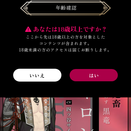
T
N
OP
EWS
年齢確認
トップ
お知らせ
S
C
TORY
HARACTER
C
キャラクター
ストーリー / 世界観
キャラクター
HARACTER
M
S
あなたは18歳以上ですか？
OVIE
YSTEM
動画
システム
ここから先は18歳以上の方を対象とした
S
M
OUND
INI STORY
コンテンツが含まれます。
P
N
BGM試聴
ミニストーリー
REV
EXT
18歳未満の方のアクセスは固くお断りします。
V
C
OICE
HART
皆様の声
相性診断
A
NNIV.
1周年記念
いいえ
お知らせを受け取る
プロフィール等に表示する
提供: