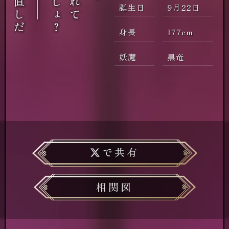
誕生日
9月22日
身長
177cm
妖魔
黒竜
で共有
相関図