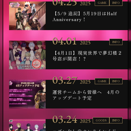
04.25
2025
GAME
INFO
【5/9 追記】5月19日はHalf
Anniversary！
04.01
2025
INFO
【4月1日】現実世界で夢幻楼２
号店が開店！？
03.27
2025
GAME
INFO
運営チームから皆様へ 4月の
アップデート予定
03.24
2025
GOODS
INFO