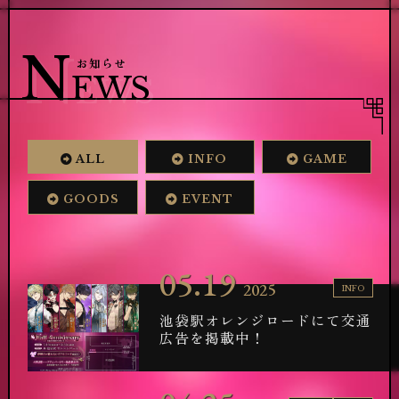
T
N
OP
EWS
トップ
お知らせ
S
C
TORY
HARACTER
N
お知らせ
ストーリー / 世界観
キャラクター
EWS
M
S
OVIE
YSTEM
動画
システム
S
M
OUND
INI STORY
BGM試聴
ミニストーリー
V
C
OICE
HART
ALL
INFO
GAME
皆様の声
相性診断
A
NNIV.
GOODS
EVENT
1周年記念
05.19
2025
INFO
お知らせを受け取る
プロフィール等に表示する
池袋駅オレンジロードにて交通
提供:
広告を掲載中！