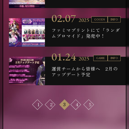
02.07
2025
GOODS
INFO
ファミマプリントにて「ランダ
ムブロマイド」発売中！
01.24
2025
GAME
INFO
運営チームから皆様へ 2月の
アップデート予定
1
2
3
4
5