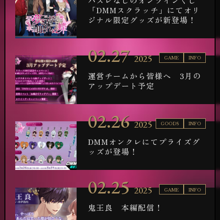
ハズレなしのオンラインくじ
「DMMスクラッチ」にてオリ
ジナル限定グッズが新登場！
02.27
2025
GAME
INFO
運営チームから皆様へ 3月の
アップデート予定
02.26
2025
GOODS
INFO
DMMオンクレにてプライズグ
ッズが登場！
02.25
2025
GAME
INFO
鬼王良 本編配信！