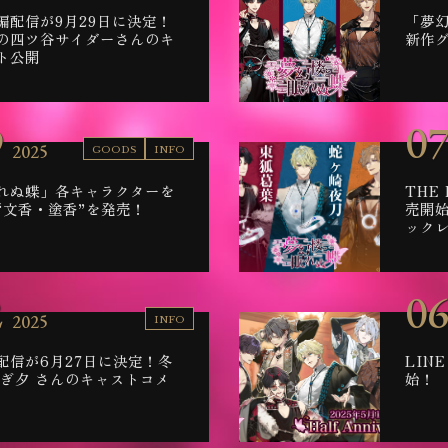
編配信が9月29日に決定！
「夢
の四ツ谷サイダーさんのキ
新作
ト公開
9
07
2025
GOODS
INFO
れぬ蝶」各キャラクターを
THE
“文香・塗香”を発売！
売開
ック
2
06
2025
INFO
配信が6月27日に決定！冬
LIN
さぎ夕 さんのキャストコメ
始！