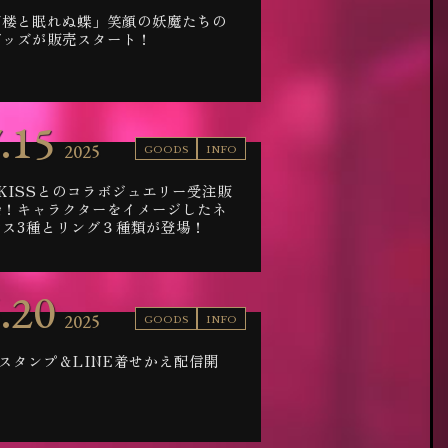
幻楼と眠れぬ蝶」笑顔の妖魔たちの
グッズが販売スタート！
.15
2025
GOODS
INFO
 KISSとのコラボジュエリー受注販
始！キャラクターをイメージしたネ
レス3種とリング３種類が登場！
.20
2025
GOODS
INFO
Eスタンプ＆LINE着せかえ配信開