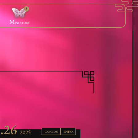
V
C
A
STORY
OICE
HART
NNIV.
ー
皆様の声
相性診断
1周年記念
.26
2025
GOODS
INFO