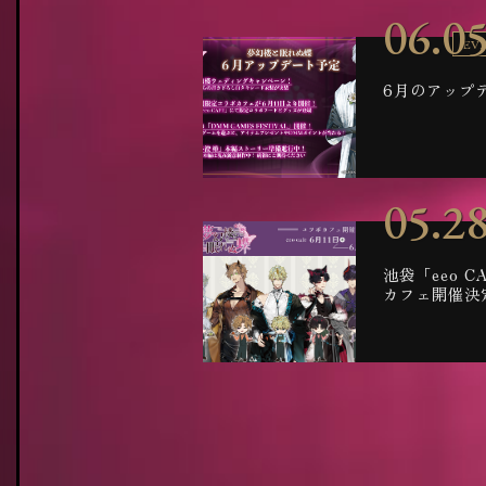
06.0
EV
6月のアップ
05.2
池袋「eeo 
カフェ開催決