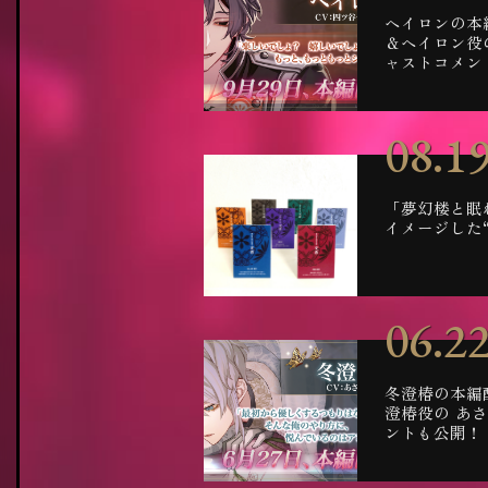
ヘイロンの本
＆ヘイロン役
ャストコメン
08.1
「夢幻楼と眠
イメージした
06.2
冬澄椿の本編
澄椿役の あ
ントも公開！