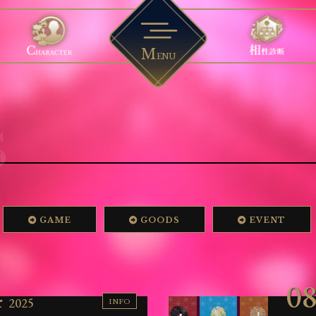
M
ENU
M
S
S
M
ACTER
OVIE
YSTEM
OUND
INI 
ー
動画
システム
BGM試聴
ミニストーリ
S
GAME
GOODS
EVENT
4
08
2025
INFO