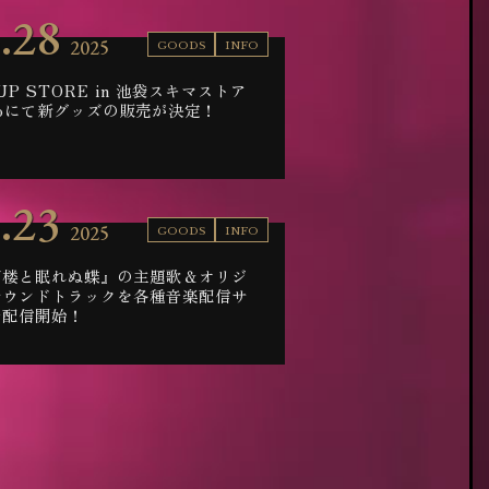
.28
2025
GOODS
INFO
 UP STORE in 池袋スキマストア
eeoにて新グッズの販売が決定！
.23
2025
GOODS
INFO
幻楼と眠れぬ蝶』の主題歌＆オリジ
サウンドトラックを各種音楽配信サ
で配信開始！