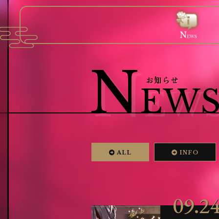
T
N
S
C
OP
EWS
TORY
HAR
トップ
お知らせ
ストーリー / 世界観
キャラクタ
N
お知らせ
EW
ALL
INFO
09.2