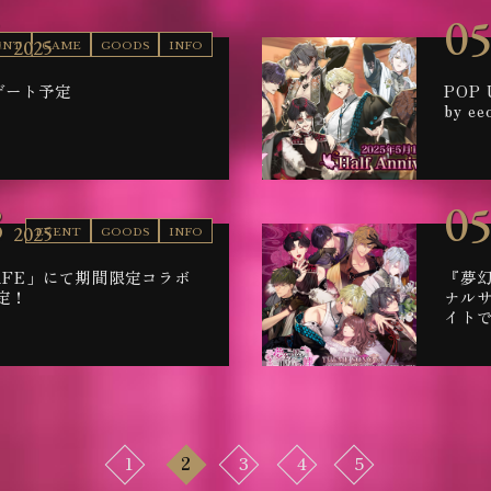
5
05
2025
ENT
GAME
GOODS
INFO
デート予定
POP
by 
8
05
2025
EVENT
GOODS
INFO
CAFE」にて期間限定コラボ
『夢
定！
ナル
イト
1
2
3
4
5