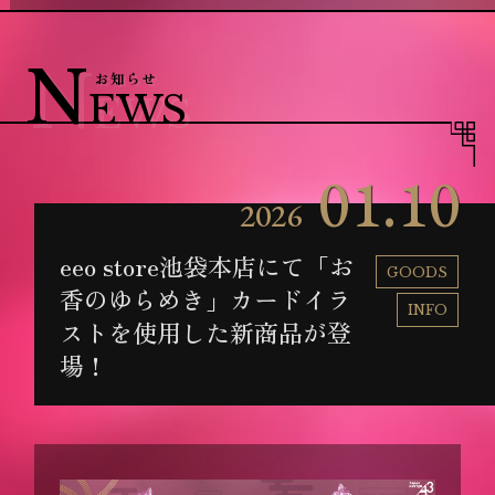
T
N
OP
EWS
トップ
お知らせ
S
C
TORY
HARACTE
N
お知らせ
ストーリー / 世界観
キャラクター
EWS
M
S
OVIE
YSTEM
動画
システム
S
M
OUND
INI STOR
01.10
BGM試聴
ミニストーリー
V
C
OICE
HART
2026
皆様の声
相性診断
A
NNIV.
eeo store池袋本店にて「お
1周年記念
GOODS
香のゆらめき」カードイラ
INFO
ストを使用した新商品が登
場！
お知らせを受
プロフィール