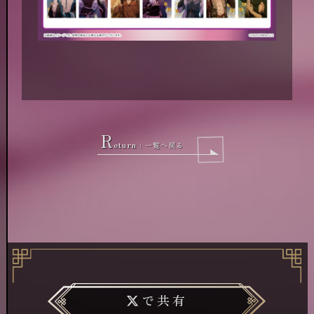
R
eturn :
一覧へ戻る
で共有