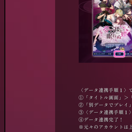
〈データ連携手順１〉
①「タイトル画面」＞
②「別データでプレイ
③〈データ連携手順１
④データ連携完了！
※元々のアカウントは