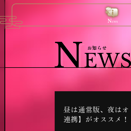
T
N
S
C
OP
EWS
TORY
HAR
トップ
お知らせ
ストーリー / 世界観
キャラクタ
N
お知らせ
EW
昼は通常版、夜はオ
連携】がオススメ！