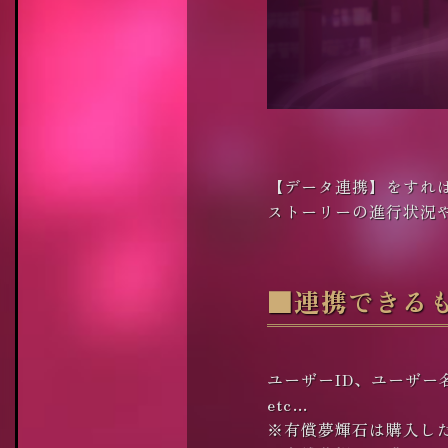
【データ連携】をすれ
ストーリーの進行状況
■連携できる
ユーザーID、ユーザー
etc…
※有償夢輝石は購入し