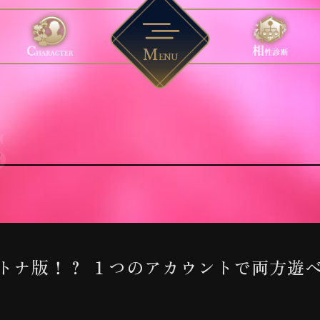
M
ENU
M
S
S
M
ACTER
OVIE
YSTEM
OUND
INI 
ー
動画
システム
BGM試聴
ミニストーリ
S
トナ版！？ １つのアカウントで両方遊