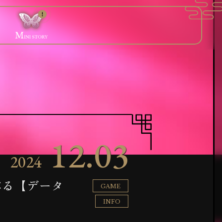
V
C
A
STORY
OICE
HART
NNIV.
ー
皆様の声
相性診断
1周年記念
12.03
2024
べる【データ
GAME
INFO